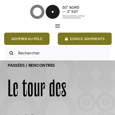
Passer
au
contenu
Toggle
Navigation
ADHÉRER AU PÔLE
ESPACE ADHÉRENTS
ACCUEIL
Rechercher:
ACTIONS
PASSÉES / RENCONTRES
MEMBRES
Le tour des
ANNONCES
RESSOURCES