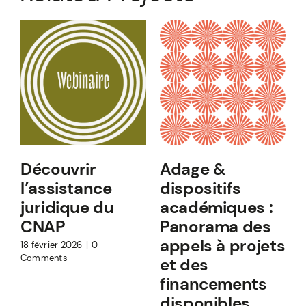
Découvrir
Adage &
l’assistance
dispositifs
juridique du
académiques :
CNAP
Panorama des
appels à projets
18 février 2026
|
0
Comments
et des
financements
1
C
disponibles