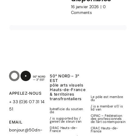
16 janvier 2026
|
0
Comments
50° NORD – 3°
EST
pôle arts visuels
Hauts-de-France
APPELEZ-NOUS
& territoires
Le pôle est membre
transfrontaliers
du
+ 33 (0)6 07 31 14
/ is a member of
/
is
51
bénéficie du soutien
lid
van
de
CIPAC – Fédération
/ is supported by /
des professionnels
geniet de steun van
de l’art contemporain
EMAIL
DRAC Hauts-de-
CRAC Hauts-de-
bonjour@50dn-
France
France