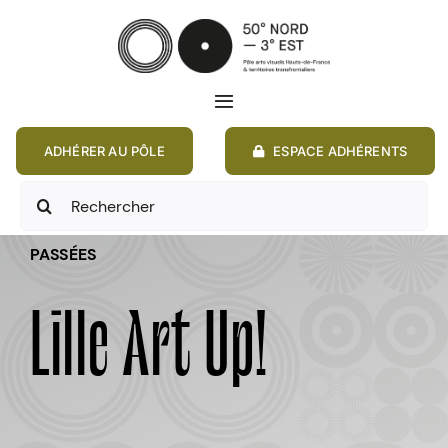
Passer
au
contenu
Toggle
Navigation
ADHÉRER AU PÔLE
ESPACE ADHÉRENTS
ACCUEIL
Rechercher:
ACTIONS
PASSÉES
MEMBRES
Lille Art Up!
ANNONCES
RESSOURCES