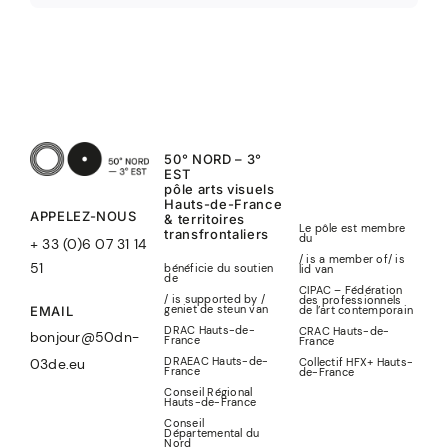
50° NORD – 3°
EST
pôle arts visuels
Hauts-de-France
APPELEZ-NOUS
& territoires
Le pôle est membre
transfrontaliers
du
+ 33 (0)6 07 31 14
/ is a member of
/
is
51
bénéficie du soutien
lid
van
de
CIPAC – Fédération
/ is supported by /
des professionnels
geniet de steun van
de l’art contemporain
EMAIL
DRAC Hauts-de-
CRAC Hauts-de-
bonjour@50dn-
France
France
DRAEAC Hauts-de-
Collectif HFX+ Hauts-
03de.eu
France
de-France
Conseil Régional
Hauts-de-France
Conseil
Départemental du
Nord