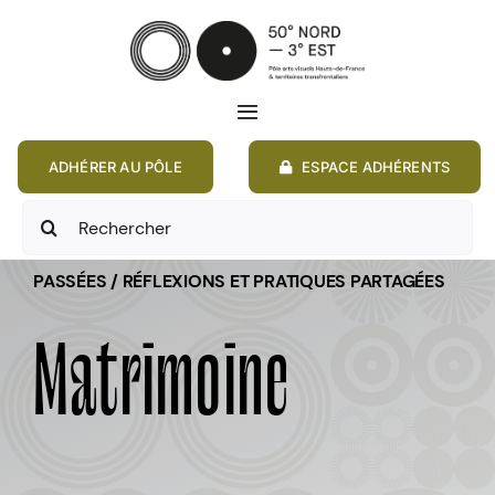
Passer
au
contenu
Toggle
Navigation
ADHÉRER AU PÔLE
ESPACE ADHÉRENTS
ACCUEIL
Rechercher:
ACTIONS
PASSÉES / RÉFLEXIONS ET PRATIQUES PARTAGÉES
MEMBRES
Matrimoine
ANNONCES
RESSOURCES