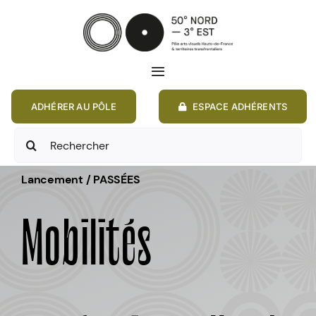
Passer
au
contenu
Toggle
Navigation
ADHÉRER AU PÔLE
ESPACE ADHÉRENTS
ACCUEIL
Rechercher:
ACTIONS
Lancement / PASSÉES
MEMBRES
Mobilités
ANNONCES
RESSOURCES