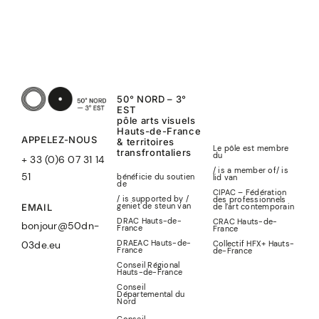
50° NORD – 3°
EST
pôle arts visuels
Hauts-de-France
APPELEZ-NOUS
& territoires
Le pôle est membre
transfrontaliers
du
+ 33 (0)6 07 31 14
/ is a member of
/
is
51
bénéficie du soutien
lid
van
de
CIPAC – Fédération
/ is supported by /
des professionnels
geniet de steun van
de l’art contemporain
EMAIL
DRAC Hauts-de-
CRAC Hauts-de-
bonjour@50dn-
France
France
DRAEAC Hauts-de-
Collectif HFX+ Hauts-
03de.eu
France
de-France
Conseil Régional
Hauts-de-France
Conseil
Départemental du
Nord
Conseil