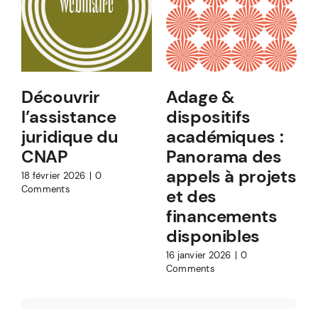
Découvrir
Adage &
l’assistance
dispositifs
juridique du
académiques :
CNAP
Panorama des
appels à projets
18 février 2026
|
0
Comments
et des
financements
1
C
disponibles
16 janvier 2026
|
0
Comments