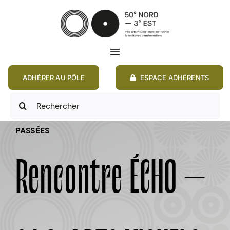
Passer
au
contenu
Toggle
Navigation
ADHÉRER AU PÔLE
ESPACE ADHÉRENTS
ACCUEIL
Rechercher:
ACTIONS
PASSÉES
MEMBRES
Rencontre ÉCHO –
ANNONCES
RESSOURCES