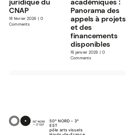
juridique du
académiques :
CNAP
Panorama des
appels à projets
18 février 2026
|
0
Comments
et des
financements
1
C
disponibles
16 janvier 2026
|
0
Comments
50° NORD – 3°
EST
pôle arts visuels
Hauts-de-France