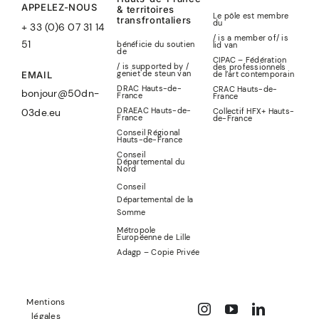
APPELEZ-NOUS
& territoires
Le pôle est membre
transfrontaliers
du
+ 33 (0)6 07 31 14
/ is a member of
/
is
51
bénéficie du soutien
lid
van
de
CIPAC – Fédération
/ is supported by /
des professionnels
geniet de steun van
de l’art contemporain
EMAIL
DRAC Hauts-de-
CRAC Hauts-de-
bonjour@50dn-
France
France
DRAEAC Hauts-de-
Collectif HFX+ Hauts-
03de.eu
France
de-France
Conseil Régional
Hauts-de-France
Conseil
Départemental du
Nord
Conseil
Départemental de la
Somme
Métropole
Européenne de Lille
Adagp – Copie Privée
Mentions
légales