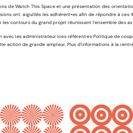
tions de Watch This Space et une présentation des orientat
ssions ont aiguillés les adhérent•es afin de répondre à ces 
er les contours du grand projet réunissant l’ensemble des a
en avec les administrateur·ices référent·es Politique de coopé
tte action de grande ampleur. Plus d’informations à la rentré