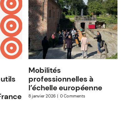
Mobilités
Ense
utils
professionnelles à
acteu
l’échelle européenne
comm
France
ense
8 janvier 2026
|
0 Comments
6 janvie