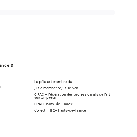
rance &
Le pôle est membre du
an
/ is a member of
/
is lid
van
CIPAC – Fédération des professionnels de l’art
contemporain
CRAC Hauts-de-France
Collectif HFX+ Hauts-de-France