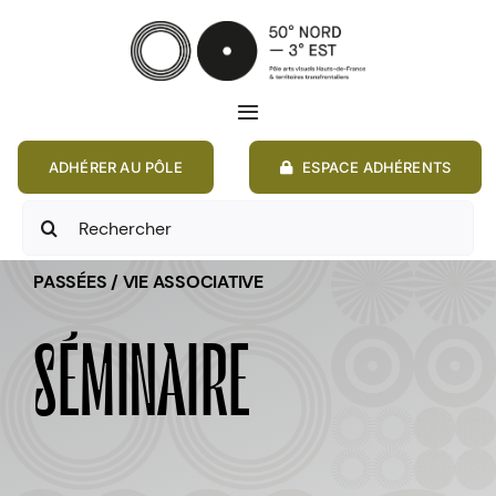
Passer
au
contenu
Toggle
Navigation
ADHÉRER AU PÔLE
ESPACE ADHÉRENTS
ACCUEIL
Rechercher:
ACTIONS
PASSÉES / VIE ASSOCIATIVE
MEMBRES
SÉMINAIRE
ANNONCES
RESSOURCES