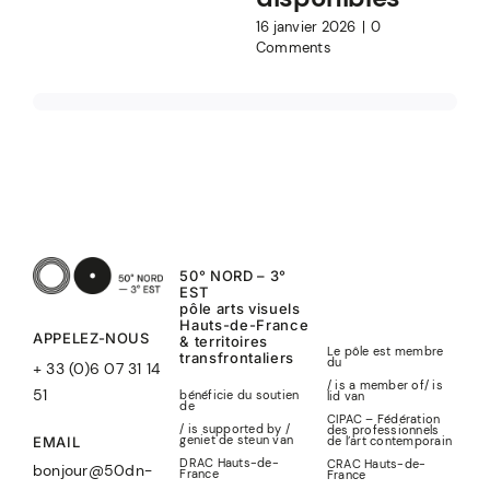
16 janvier 2026
|
0
Comments
50° NORD – 3°
EST
pôle arts visuels
Hauts-de-France
APPELEZ-NOUS
& territoires
Le pôle est membre
transfrontaliers
du
+ 33 (0)6 07 31 14
/ is a member of
/
is
51
bénéficie du soutien
lid
van
de
CIPAC – Fédération
/ is supported by /
des professionnels
geniet de steun van
de l’art contemporain
EMAIL
DRAC Hauts-de-
CRAC Hauts-de-
bonjour@50dn-
France
France