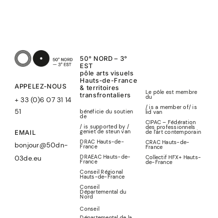
50° NORD – 3°
EST
pôle arts visuels
Hauts-de-France
APPELEZ-NOUS
& territoires
Le pôle est membre
transfrontaliers
du
+ 33 (0)6 07 31 14
/ is a member of
/
is
51
bénéficie du soutien
lid
van
de
CIPAC – Fédération
/ is supported by /
des professionnels
geniet de steun van
de l’art contemporain
EMAIL
DRAC Hauts-de-
CRAC Hauts-de-
bonjour@50dn-
France
France
DRAEAC Hauts-de-
Collectif HFX+ Hauts-
03de.eu
France
de-France
Conseil Régional
Hauts-de-France
Conseil
Départemental du
Nord
Conseil
Départemental de la