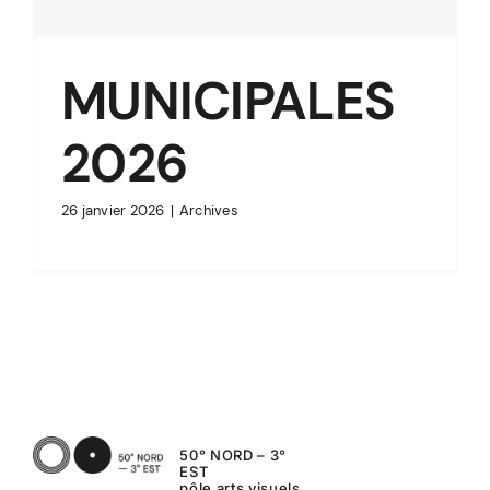
MUNICIPALES
2026
26 janvier 2026
|
Archives
50° NORD – 3°
EST
pôle arts visuels