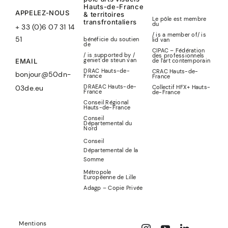
Hauts-de-France
APPELEZ-NOUS
& territoires
Le pôle est membre
transfrontaliers
du
+ 33 (0)6 07 31 14
/ is a member of
/
is
51
bénéficie du soutien
lid
van
de
CIPAC – Fédération
/ is supported by /
des professionnels
geniet de steun van
de l’art contemporain
EMAIL
DRAC Hauts-de-
CRAC Hauts-de-
bonjour@50dn-
France
France
DRAEAC Hauts-de-
Collectif HFX+ Hauts-
03de.eu
France
de-France
Conseil Régional
Hauts-de-France
Conseil
Départemental du
Nord
Conseil
Départemental de la
Somme
Métropole
Européenne de Lille
Adagp – Copie Privée
Mentions