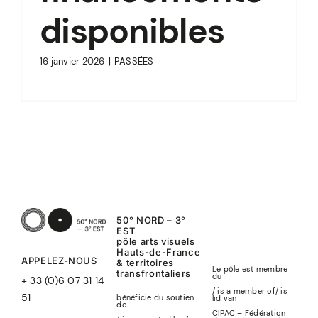
disponibles
16 janvier 2026
|
PASSÉES
50° NORD – 3°
EST
pôle arts visuels
Hauts-de-France
APPELEZ-NOUS
& territoires
Le pôle est membre
transfrontaliers
du
+ 33 (0)6 07 31 14
/ is a member of
/
is
51
bénéficie du soutien
lid
van
de
CIPAC – Fédération