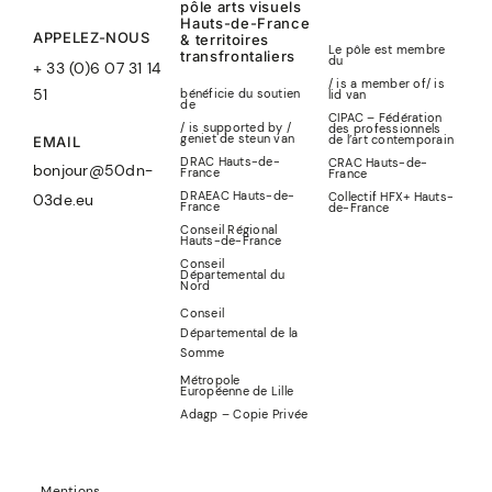
pôle arts visuels
Hauts-de-France
APPELEZ-NOUS
& territoires
Le pôle est membre
transfrontaliers
du
+ 33 (0)6 07 31 14
/ is a member of
/
is
51
bénéficie du soutien
lid
van
de
CIPAC – Fédération
/ is supported by /
des professionnels
geniet de steun van
de l’art contemporain
EMAIL
DRAC Hauts-de-
CRAC Hauts-de-
bonjour@50dn-
France
France
DRAEAC Hauts-de-
Collectif HFX+ Hauts-
03de.eu
France
de-France
Conseil Régional
Hauts-de-France
Conseil
Départemental du
Nord
Conseil
Départemental de la
Somme
Métropole
Européenne de Lille
Adagp – Copie Privée
Mentions