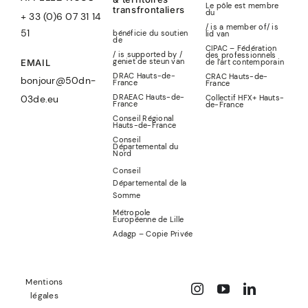
Le pôle est membre
transfrontaliers
du
+ 33 (0)6 07 31 14
/ is a member of
/
is
51
bénéficie du soutien
lid
van
de
CIPAC – Fédération
/ is supported by /
des professionnels
geniet de steun van
de l’art contemporain
EMAIL
DRAC Hauts-de-
CRAC Hauts-de-
bonjour@50dn-
France
France
DRAEAC Hauts-de-
Collectif HFX+ Hauts-
03de.eu
France
de-France
Conseil Régional
Hauts-de-France
Conseil
Départemental du
Nord
Conseil
Départemental de la
Somme
Métropole
Européenne de Lille
Adagp – Copie Privée
Mentions
légales