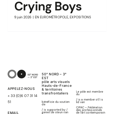
Crying Boys
9 juin 2026
|
EN EUROMÉTROPOLE
,
EXPOSITIONS
50° NORD – 3°
EST
pôle arts visuels
Hauts-de-France
APPELEZ-NOUS
& territoires
Le pôle est membre
transfrontaliers
du
+ 33 (0)6 07 31 14
/ is a member of
/
is
51
bénéficie du soutien
lid
van
de
CIPAC – Fédération
/ is supported by /
des professionnels
geniet de steun van
de l’art contemporain
EMAIL