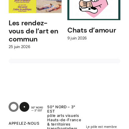
Les rendez-
Chats d’amour
vous de l’art en
commun
9
9 juin 2026
25 juin 2026
50° NORD – 3°
EST
pôle arts visuels
Hauts-de-France
APPELEZ-NOUS
& territoires
Le pôle est membre
transfrontaliers