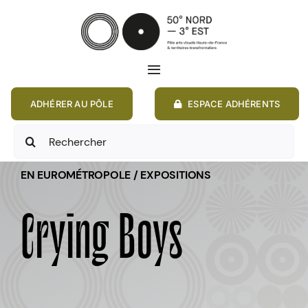
Passer
au
contenu
Toggle
Navigation
ADHÉRER AU PÔLE
ESPACE ADHÉRENTS
ACCUEIL
Rechercher:
ACTIONS
EN EUROMÉTROPOLE / EXPOSITIONS
MEMBRES
Crying Boys
ANNONCES
RESSOURCES