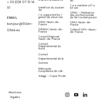
du
+ 33 (0)6 07 31 14
/ is a member of
/
is
51
bénéficie du soutien
lid
van
de
CIPAC – Fédération
/ is supported by /
des professionnels
geniet de steun van
de l’art contemporain
EMAIL
DRAC Hauts-de-
CRAC Hauts-de-
bonjour@50dn-
France
France
DRAEAC Hauts-de-
Collectif HFX+ Hauts-
03de.eu
France
de-France
Conseil Régional
Hauts-de-France
Conseil
Départemental du
Nord
Conseil
Départemental de la
Somme
Métropole
Européenne de Lille
Adagp – Copie Privée
Mentions
légales