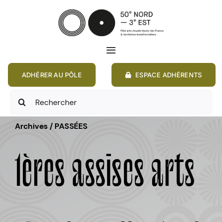
Passer
au
contenu
Toggle
Navigation
ADHÉRER AU PÔLE
ESPACE ADHÉRENTS
ACCUEIL
Rechercher:
ACTIONS
Archives / PASSÉES
MEMBRES
1ères assises arts
ANNONCES
RESSOURCES