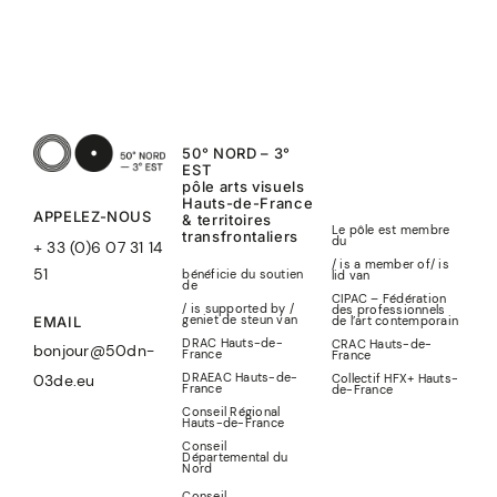
50° NORD – 3°
EST
pôle arts visuels
Hauts-de-France
APPELEZ-NOUS
& territoires
Le pôle est membre
transfrontaliers
du
+ 33 (0)6 07 31 14
/ is a member of
/
is
51
bénéficie du soutien
lid
van
de
CIPAC – Fédération
/ is supported by /
des professionnels
geniet de steun van
de l’art contemporain
EMAIL
DRAC Hauts-de-
CRAC Hauts-de-
bonjour@50dn-
France
France
DRAEAC Hauts-de-
Collectif HFX+ Hauts-
03de.eu
France
de-France
Conseil Régional
Hauts-de-France
Conseil
Départemental du
Nord
Conseil