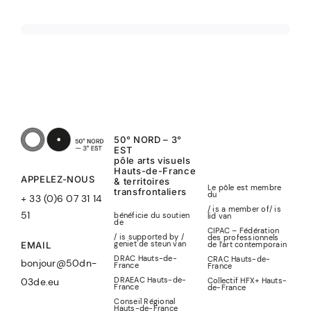
50° NORD – 3°
EST
pôle arts visuels
Hauts-de-France
APPELEZ-NOUS
& territoires
Le pôle est membre
transfrontaliers
du
+ 33 (0)6 07 31 14
/ is a member of
/
is
51
bénéficie du soutien
lid
van
de
CIPAC – Fédération
/ is supported by /
des professionnels
geniet de steun van
de l’art contemporain
EMAIL
DRAC Hauts-de-
CRAC Hauts-de-
bonjour@50dn-
France
France
DRAEAC Hauts-de-
Collectif HFX+ Hauts-
03de.eu
France
de-France
Conseil Régional
Hauts-de-France