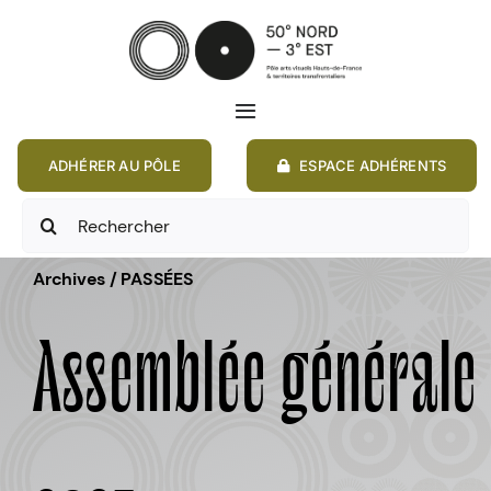
Passer
au
contenu
Toggle
Navigation
ADHÉRER AU PÔLE
ESPACE ADHÉRENTS
ACCUEIL
Rechercher:
ACTIONS
Archives / PASSÉES
MEMBRES
Assemblée générale
ANNONCES
RESSOURCES