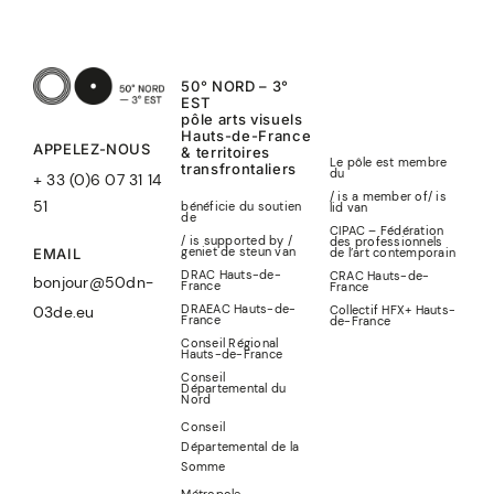
50° NORD – 3°
EST
pôle arts visuels
Hauts-de-France
APPELEZ-NOUS
& territoires
Le pôle est membre
transfrontaliers
du
+ 33 (0)6 07 31 14
/ is a member of
/
is
51
bénéficie du soutien
lid
van
de
CIPAC – Fédération
/ is supported by /
des professionnels
geniet de steun van
de l’art contemporain
EMAIL
DRAC Hauts-de-
CRAC Hauts-de-
bonjour@50dn-
France
France
DRAEAC Hauts-de-
Collectif HFX+ Hauts-
03de.eu
France
de-France
Conseil Régional
Hauts-de-France
Conseil
Départemental du
Nord
Conseil
Départemental de la
Somme