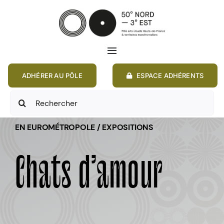
Passer
au
contenu
Toggle
Navigation
ADHÉRER AU PÔLE
ESPACE ADHÉRENTS
ACCUEIL
Rechercher:
ACTIONS
EN EUROMÉTROPOLE / EXPOSITIONS
MEMBRES
Chats d’amour
ANNONCES
RESSOURCES