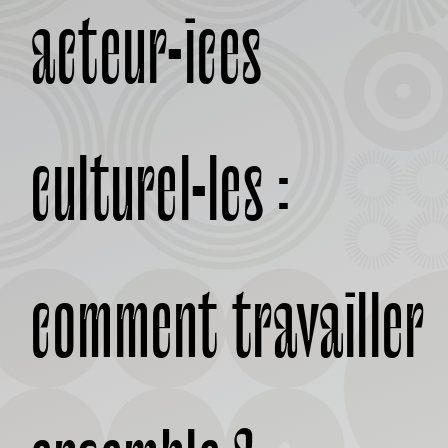
À PROPOS
acteur•ices
culturel•les :
comment travailler