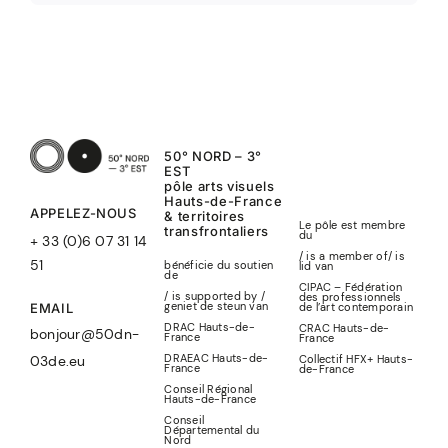
50° NORD – 3°
EST
pôle arts visuels
Hauts-de-France
APPELEZ-NOUS
& territoires
Le pôle est membre
transfrontaliers
du
+ 33 (0)6 07 31 14
/ is a member of
/
is
51
bénéficie du soutien
lid
van
de
CIPAC – Fédération
/ is supported by /
des professionnels
geniet de steun van
de l’art contemporain
EMAIL
DRAC Hauts-de-
CRAC Hauts-de-
bonjour@50dn-
France
France
DRAEAC Hauts-de-
Collectif HFX+ Hauts-
03de.eu
France
de-France
Conseil Régional
Hauts-de-France
Conseil
Départemental du
Nord