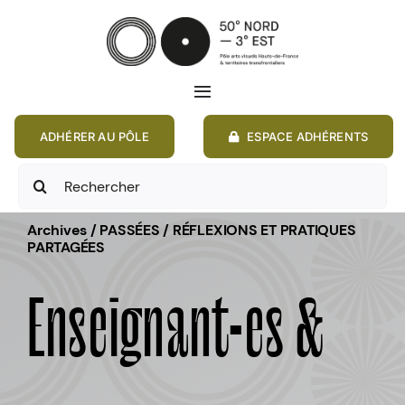
Passer
au
contenu
Toggle
Navigation
ADHÉRER AU PÔLE
ESPACE ADHÉRENTS
ACCUEIL
Rechercher:
ACTIONS
Archives / PASSÉES / RÉFLEXIONS ET PRATIQUES
PARTAGÉES
MEMBRES
Enseignant•es &
ANNONCES
RESSOURCES