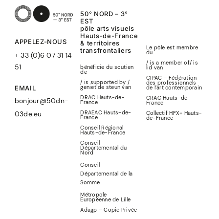
50° NORD – 3°
EST
pôle arts visuels
Hauts-de-France
APPELEZ-NOUS
& territoires
Le pôle est membre
transfrontaliers
du
+ 33 (0)6 07 31 14
/ is a member of
/
is
51
bénéficie du soutien
lid
van
de
CIPAC – Fédération
/ is supported by /
des professionnels
geniet de steun van
de l’art contemporain
EMAIL
DRAC Hauts-de-
CRAC Hauts-de-
bonjour@50dn-
France
France
DRAEAC Hauts-de-
Collectif HFX+ Hauts-
03de.eu
France
de-France
Conseil Régional
Hauts-de-France
Conseil
Départemental du
Nord
Conseil
Départemental de la
Somme
Métropole
Européenne de Lille
Adagp – Copie Privée