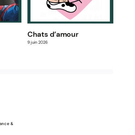
Mess
9 juin 2
Chats d’amour
9 juin 2026
rance &