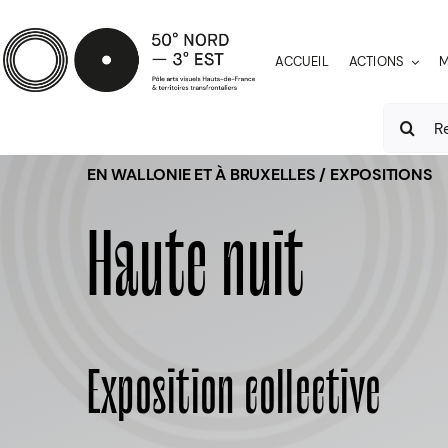
Passer
au
ACCUEIL
ACTIONS
M
contenu
Recherch
EN WALLONIE ET À BRUXELLES / EXPOSITIONS
Haute nuit
Exposition collective