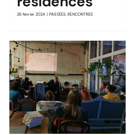
résidences
26 février 2024
|
PASSÉES
,
RENCONTRES