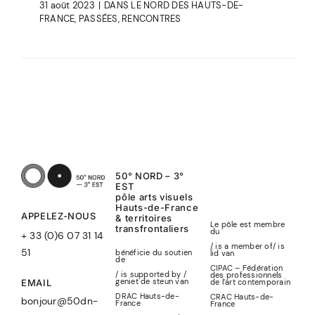
31 août 2023
|
DANS LE NORD DES HAUTS-DE-
FRANCE
,
PASSÉES
,
RENCONTRES
50° NORD – 3°
EST
pôle arts visuels
Hauts-de-France
APPELEZ-NOUS
& territoires
Le pôle est membre
transfrontaliers
du
+ 33 (0)6 07 31 14
/ is a member of
/
is
51
bénéficie du soutien
lid
van
de
CIPAC – Fédération
/ is supported by /
des professionnels
geniet de steun van
de l’art contemporain
EMAIL
DRAC Hauts-de-
CRAC Hauts-de-
bonjour@50dn-
France
France